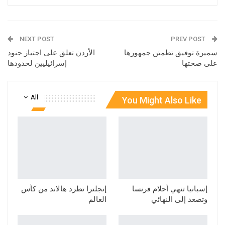
NEXT POST
PREV POST
سميرة توفيق تطمئن جمهورها
الأردن تعلق على اجتياز جنود
على صحتها
إسرائيليين لحدودها
All
You Might Also Like
إسبانيا تنهي أحلام فرنسا
إنجلترا تطرد هالاند من كأس
وتصعد إلى النهائي
العالم