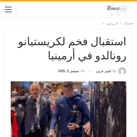
Home
الرياضة
استقبال فخم لكريستيانو
رونالدو في أرمينيا
On
سبتمبر 5, 2025
By
تايمز عربي