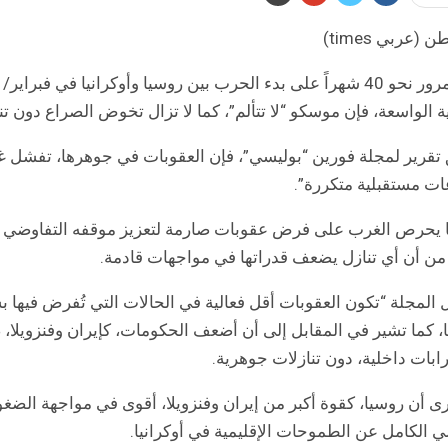
طن
(عربي times)
ية الواسعة، فإن موسكو “لا تتألم”، كما لا تزال تخوض الصراع دون ت
تقرير لمجلة فورين “بوليسي”، فإن العقوبات في جوهرها، تفشل غالب
ت مستقبلية متكررة”.
ا يحرص الغرب على فرض عقوبات صارمة لتعزيز موقفه التفاوضي ال
 من أن أي تنازل يضعف قدراتها في مواجهات قادمة.
 المجلة “تكون العقوبات أقل فعالية في الحالات التي تُفرض فيها بش
، كما تشير في المقابل إلى أن أضعف الحكومات، كإيران وفنزويلا،
بات داخلية، دون تنازلات جوهرية.
رى أن روسيا، كقوة أكبر من إيران وفنزويلا، أقوى في مواجهة ا
لي الكامل عن الطموحات الإقليمية في أوكرانيا.