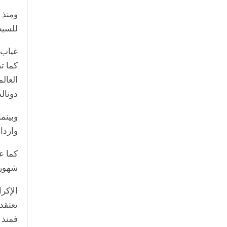
ومنذ 
للسيط
غياب 
كما ت
العال
دونال
وبينم
واردات
كما عب
شهورا
الإكر
تعتقد
فمنذ ا