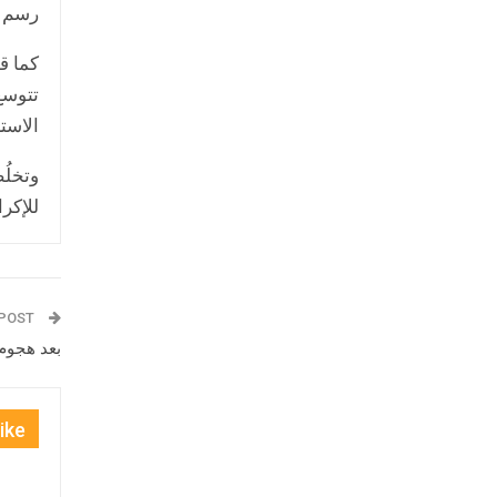
رسم ا
كما ق
تتوسع
الاستر
وتخلُص
للإكر
PREV POST
بعد هجوم
ike