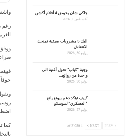
و
ا
شن
جاكي شان يخوض 4 أفلام أكشن
أغسطس 1, 2026
الغرب
اليك 5 مشروبات صيفية تمنحك
الانتعاش
ووفق 
يوليو 30, 2026
صراعا
وجبة “كباب” تحول أغنية الى
فبينم
واحدة من روائع…
خوفاً
يوليو 30, 2026
وتقول
كييف تؤكد دعم بيونغ يانغ
روسيا
“العسكري” لموسكو
يوليو 27, 2026
اضطرا
كما ت
1 of 2٬050
NEXT
PREV
بالتخ