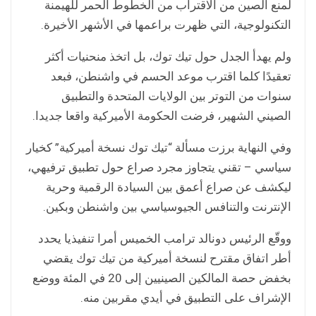
لمنع الصين من الاقتراب من الخطوط الحمر للهيمنة
التكنولوجية، التي ظهرت براعمها في الأشهر الأخيرة.
ولم يهدأ الجدل حول تيك توك، بل اتخذ منحنيات أكثر
تعقيدًا كلما اقترب موعد الحسم في واشنطن، فبعد
سنوات من التوتر بين الولايات المتحدة والتطبيق
الصيني الشهير، فرضت الحكومة الأميركية واقعا جديدا.
وفي النهاية برزت مسألة “تيك توك نسخة أميركية” كخيار
سياسي – تقني يتجاوز مجرد صراع حول تطبيق ترفيهي،
ليكشف عن صراع أعمق بين السيادة الرقمية وحرية
الإنترنت والتنافس الجيوسياسي بين واشنطن وبكين.
ووقّع الرئيس دونالد ترامب الخميس أمرا تنفيذيا يحدد
أطر اتفاق مقترح لنسخة أميركية من تيك توك يقضي
بخفض حصة المالكين الصينيين إلى 20 في المئة ووضع
الإشراف على التطبيق في أيدي مقربين منه.