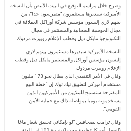
وصرح خلال مراسم التوقيع في البيت الأبيض بأن النسخة
الأميركية سيديرها مستثمرون “متمرسون جدا”، من
بينهم لاري إليسون مؤسس شركة أوراكل العملاقة في
مجال الحوسبة السحابية والمستثمر في مجال
التكنولوجيا مايكل ديل وقطب الإعلام روبيرت مردوك.
النسخة الأميركية سيديرها مستثمرون بينهم لاري
إليسون مؤسس أوراكل والمستثمر مايكل ديل وقطب
الإعلام روبيرت مردوك
وقال في الأمر التنفيذي الذي يطال نحو 170 مليون
مستخدم أميركي لتطبيق تيك توك إن “خطة البيع
المقترحة ستسمح للملايين من الأميركيين الذين
يستخدمونه يوميا بمواصلة ذلك مع حماية الأمن
القومي”.
وقال ترامب لصحافيين “لو بإمكاني تحقيق شعار ماغا
(لنجعل أميركا عظيمة مجددا) بنسبة 100 في المئة