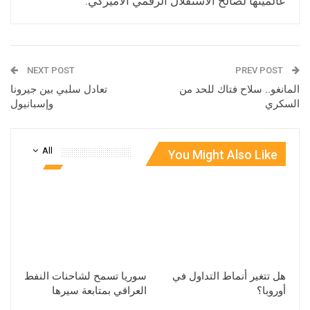
عالميتها لصالح الاستقلال الرقمي الأميركي.
NEXT POST
PREV POST
المانغو.. سلاح فتاك للحد من
تعادل سلبي بين جيرونا
السكري
وإسبانيول
All
You Might Also Like
هل تتغير أنماط التداول في
سوريا تسمح لشاحنات النفط
أوروبا؟
العراقي بمتابعة سيرها