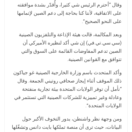
وقال “أحترم الرئيس شي كثيرا، وأُقدّر بشدة موافقته
على الاتفاقية، لأننا كنا بحاجة إلى دعم الصين لإتمامها
على النحو الصحيح”.
وبعد المكالمة، قالت هيئة الإذاعة والتلفزيون الصينية
(سي.سي.تي.في) إن شي أكد لنظيره الأميركي أن
الصين تدعم المفاوضات القائمة على السوق والتي
تتوافق مع القوانين الصينية.
وأكد المتحدث باسم وزارة الخارجية الصينية غو جياكون
ذلك الموقف أثناء إيجاز صحافي روتيني الجمعة. وقال
“نأمل أن توفر الولايات المتحدة بيئة تجارية منفتحة
وعادلة وغير تمييزية للشركات الصينية التي تستثمر في
الولايات المتحدة”.
ومن وجهة نظر واشنطن، يدور التخوف الأكبر حول
البيانات، حيث ترى أن منصة تملكها بايت دانس وتشغّلها