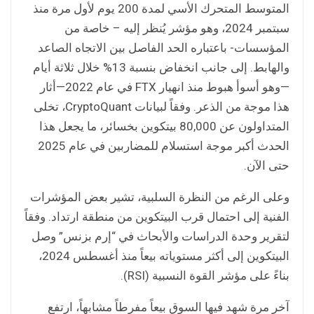
المتوسط المتحرك الأسي لمدة 200 يوم لأول مرة منذ
سبتمبر 2024، وهو مؤشر يُنظر إليه – خاصة من
المؤسسات- باعتباره الحد الفاصل بين الاتجاه الصاعد
والهابط. إلى جانب انخفاض بنسبة 13% خلال ثلاثة أيام
—وهو أسوأ هبوط منذ انهيار FTX في عام 2022—أثار
هذا موجة من الذعر. وفقاً لبيانات CryptoQuant، تخلى
المتداولون عن 80,000 بيتكوين بخسائر، ما يجعل هذا
الحدث أكبر موجة استسلام للمضاربين في عام 2025
حتى الآن.
وعلى الرغم من النظرة السلبية، تشير بعض المؤشرات
الفنية إلى احتمال قرب البيتكوين من منطقة ارتداد. وفقاً
لتقرير وحدة الدراسات والأبحاث في “إرم بزنس” وصل
البيتكوين إلى أكثر مستوياته بيعاً منذ أغسطس 2024،
بناءً على مؤشر القوة النسبية (RSI).
آخر مرة شهد فيها السوق بيعاً مفرطاً مشابهاً، ارتفع