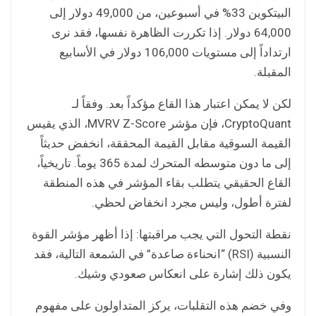
البيتكوين 33% في أسبوعين، من 49,000 دولار إلى
64,000 دولار. إذا تكررت الظاهرة نفسها، فقد نرى
ارتداداً إلى مستويات 106,000 دولار في الأسابيع
المقبلة.
لكن لا يمكن اعتبار هذا القاع مؤكداً بعد. وفقاً لـ
CryptoQuant، فإن مؤشر MVRV Z-Score، الذي يقيس
القيمة السوقية مقابل القيمة المحققة، انخفض حديثاً
إلى ما دون متوسطه المتحرك لمدة 365 يوماً. تاريخياً،
القاع الحقيقي يتطلب بقاء المؤشر في هذه المنطقة
لفترة أطول، وليس مجرد انخفاض لحظي.
نقطة التحول التي يجب مراقبتها: إذا أظهر مؤشر القوة
النسبية (RSI) “انحناءة صاعدة” في الشمعة التالية، فقد
يكون ذلك إشارة على انعكاس صعودي وشيك.
وفي خضم هذه التقلبات، يركز المتداولون على مفهوم