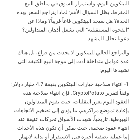
البيتكوين اليوم، واستمرار السوق في مناطق البيع
المفرط، يظل السؤال الأهم: لماذا يتراجع السعر بهذه
الحدة؟ هل سيجد البيتكوين قاعاً قريباً؟ وماذا عن
“الفجوة المستقبلية” التي تشغل أذهان المتداولين؟
دعونا نحلل المشهد.
والتراجع الحالي للبيتكوين لا يحدث من فراغ، بل هناك
عدة عوامل متداخلة أدت إلى موجة البيع الكثيفة التي
نشهدها اليوم:
1- انتهاء صلاحية خيارات البيتكوين بقيمة 4.7 مليار دولار:
وفقاً لتقرير CryptoPotato، فإن انتهاء صلاحية هذه
العقود اليوم يعزز التقلبات، حيث يقوم المتداولون
بإعادة تموضع مراكزهم، ما يؤدي إلى تضخيم الاتجاهات
الهبوطية. تاريخياً، شهدت الأسواق تحركات عنيفة عند
انتهاء عقود ضخمة، حيث يمكن أن تكون هذه الأحداث
إما عملية تصفية أخيرة قبل الاستقرار أو بداية لانهيار