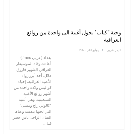
وجبة “كباب” تحول أغنية الى واحدة من روائع
العراقية
تايمز عربي
يوليو 30, 2026
بغداد (عربي times)
أعادت وفاة الموسيقار
العراقي الشهير فاروق
هلال، أحد أبرز رواد
الأغنية العراقية، إحياء
كواليس ولادة واحدة من
أشهر روائع الأغنية
السبعينية، وهي أغنية
"كالولي راح ومشى"
التي لحنها بنفسه وغناها
الفنان الراحل ياس خضر
قبل…