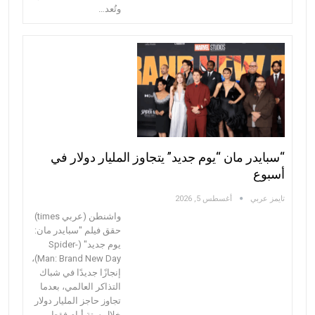
وتُعد…
“سبايدر مان “يوم جديد” يتجاوز المليار دولار في
أسبوع
تايمز عربي
أغسطس 5, 2026
واشنطن (عربي times)
حقق فيلم "سبايدر مان:
يوم جديد" (Spider-
Man: Brand New Day)،
إنجازًا جديدًا في شباك
التذاكر العالمي، بعدما
تجاوز حاجز المليار دولار
خلال ستة أيام فقط من