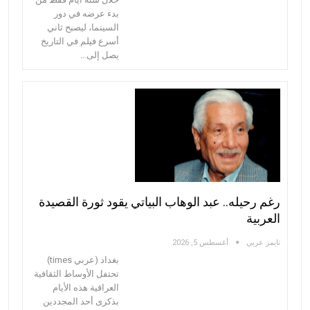
بدء عرضه في دور
السينما، ليصبح ثاني
أسرع فيلم في التاريخ
يصل إلى…
رغم رحيله.. عبد الوهاب البياتي يقود ثورة القصيدة
العربية
تايمز عربي
أغسطس 5, 2026
بغداد (عربي times)
تحتفل الأوساط الثقافية
العراقية هذه الأيام
بذكرى أحد المجددين