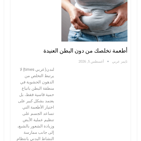
أطعمة تخلصك من دون البطن العنيدة
تايمز عربي
أغسطس 5, 2026
لندن(عربي times) لا
يرتبط التخلص من
الدهون الحشوية في
منطقة البطن باتباع
حمية قاسية فقط، بل
يعتمد بشكل كبير على
اختيار الأطعمة التي
تساعد الجسم على
تنظيم عملية الأيض
وزيادة الشعور بالشبع،
إلى جانب ممارسة
النشاط البدني بانتظام.