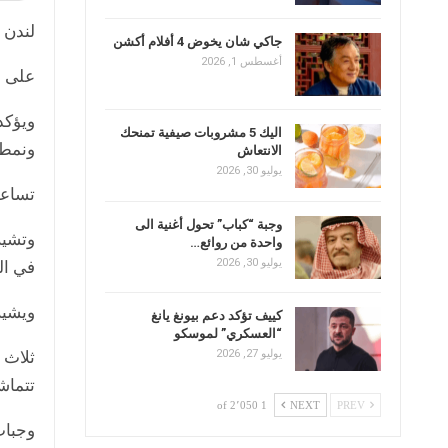
لندن (عر
جاكي شان يخوض 4 أفلام أكشن
أغسطس 1, 2026
على م
ويؤكد
اليك 5 مشروبات صيفية تمنحك
ونمط 
الانتعاش
يوليو 30, 2026
تساعد
وجبة “كباب” تحول أغنية الى
وتشير
واحدة من روائع…
يوليو 30, 2026
في ال
ويشير
كييف تؤكد دعم بيونغ يانغ
“العسكري” لموسكو
ثلاث 
يوليو 27, 2026
تتماش
1 of 2٬050
NEXT
PREV
وجبات