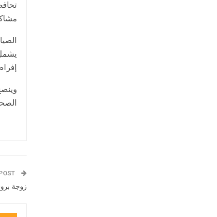
تحافظ
مشاكل
الصيا
إفراط
وينصح
الصحي
PREV POST
زوجة برو