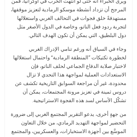
ويرى الخبراء أنه حتى لو انتهت الحرب في أوكرانيا، فمن
المرجح أن تزداد أنشطة موسكو الرمادية لتعزيز موقفها،
مستهدفةً خلق فجوات في التحالف الغربي واستغلالها
لتجربة ردود فعل الناتو، وخاصة في الدول الأصغر مثل
دول البلطيق، التي يمكن أن تكون الهدف التالي.
وجاء في السياق أنه ورغم تنامي الإدراك الغربي
لخطورة تكتيكات “المنطقة الرمادية” واحتمال استغلالها
لاختبار صلابة الدفاع الجماعي لحلف الناتو، فإن
الاستعدادات العملية لمواجهة هذا التحدي لا تزال
محدودة، غير أن مراجعة السوابق التاريخية تكشف عن
دروس ثمينة في تعزيز مرونة المجتمعات، يمكن أن
تشكّل الأساس لسد هذه الفجوة الاستراتيجية.
من جهةٍ أخرى، يدعو التقرير المجتمع الغربي إلى ضرورة
التحضير لمواجهة التهديد الرمادي، من خلال التعاون
الموسَّع بين أجهزة الاستخبارات، والعسكريين، والمجتمع