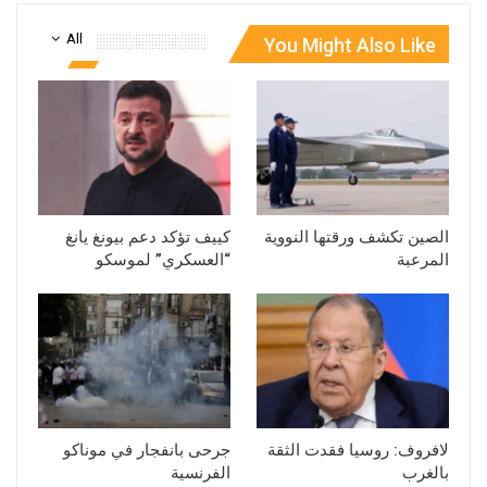
All
You Might Also Like
الصين تكشف ورقتها النووية
كييف تؤكد دعم بيونغ يانغ
المرعبة
“العسكري” لموسكو
لافروف: روسيا فقدت الثقة
جرحى بانفجار في موناكو
بالغرب
الفرنسية