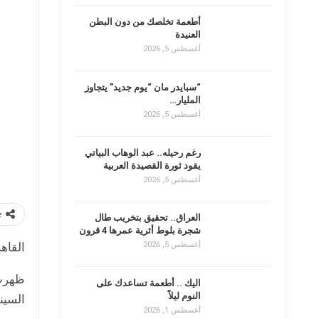
أطعمة تخلصك من دون البطن
العنيدة
أغسطس 5, 2026
“سبايدر مان “يوم جديد” يتجاوز
المليار…
أغسطس 5, 2026
رغم رحيله.. عبد الوهاب البياتي
يقود ثورة القصيدة العربية
أغسطس 5, 2026
e
العراق.. تحقيق بتخريب طال
شجرة بلوط أثرية عمرها 4 قرون
القاهرة
أغسطس 5, 2026
ظهرت 
اليك .. أطعمة تساعدك على
النوم ليلاً
السين
أغسطس 1, 2026