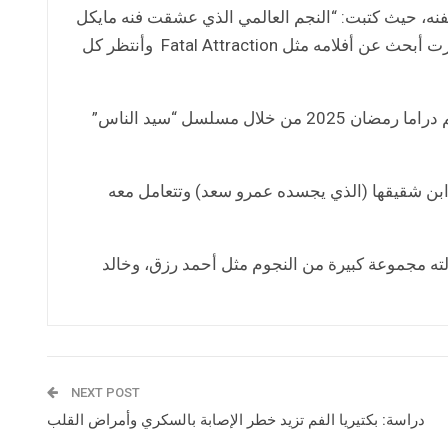
 لفنه، حيث كتبت: “النجم العالمي الذي عشقت فنه مايكل
دوغلاس.. تابعته منذ زمن وأحببت أدواره في فيلم The President، ثم صرت أبحث عن أفلامه مثل Fatal Attraction وأنتظر كل
أما على الصعيد الفني، فقد كشفت إلهام شاهين عن مشاركتها في موسم دراما رمضان 2025 من خلال مسلسل “سيد الناس”
ن شقيقها (الذي يجسده عمرو سعد) وتتعامل معه
 مجموعة كبيرة من النجوم مثل أحمد رزق، وخالد
NEXT POST
دراسة: بكتيريا الفم تزيد خطر الإصابة بالسكري وأمراض القلب