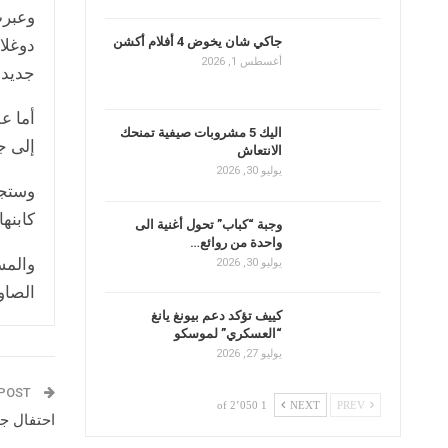
وعبرت
جاكي شان يخوض 4 أفلام أكشن
أغسطس 1, 2026
جديد 
اليك 5 مشروبات صيفية تمنحك
إلى ج
الانتعاش
يوليو 30, 2026
وستجس
كابنها.
وجبة “كباب” تحول أغنية الى
واحدة من روائع…
والمس
يوليو 30, 2026
الصاو
كييف تؤكد دعم بيونغ يانغ
“العسكري” لموسكو
يوليو 27, 2026
PREV POST
1 of 2٬050
NEXT
PREV
احتفال ج