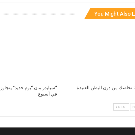
You Might Also L
 تخلصك من دون البطن العنيدة
“سبايدر مان “يوم جديد” يتجاوز ا
في أسبوع
NEXT