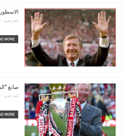
الاسطور
تايمز عربي
D MORE...
صانع “ال
تايمز عربي
D MORE...