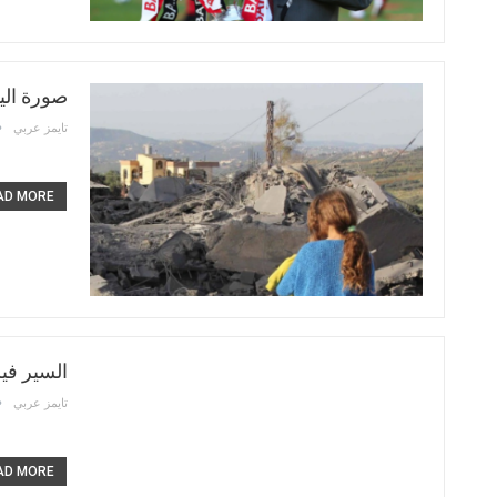
صورة الي
تايمز عربي
D MORE...
السير ف
تايمز عربي
D MORE...