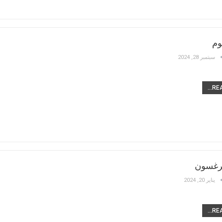
وم
سبتمبر 28, 2024
REA
يرغسون
يناير 20, 2024
REA