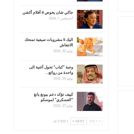
جاكي شان يخوض 4 أفلام أكشن
أغسطس 1, 2026
اليك 5 مشروبات صيفية تمنحك
الانتعاش
يوليو 30, 2026
وجبة “كباب” تحول أغنية الى
واحدة من روائع…
يوليو 30, 2026
كييف تؤكد دعم بيونغ يانغ
“العسكري” لموسكو
يوليو 27, 2026
1 of 2٬050
NEXT
PREV