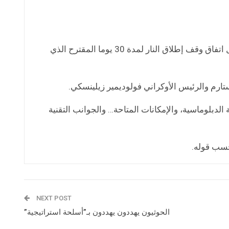
قال الرئيس الفرنسي ايمانويل ماكرون اليوم ،إنه يتعين على روسيا قبول اتفاق وقف إطلاق النار لمدة 30 يوما المقترح الذي
تارم والرئيس الأوكراني فولوديمير زيلينسكي.
لدبلوماسية، والإمكانات المتاحة… والجوانب التقنية
حسب قوله.
NEXT POST
الحوثيون يهددون يهددون بـ”أسلحة استراتيجية”