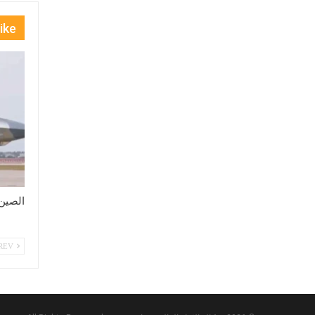
ike
الصين 
PREV