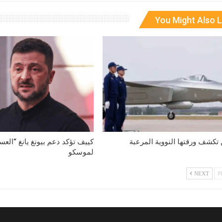
You Might Also L
تكشف ورقتها النووية المرعبة
كييف تؤكد دعم بيونغ يانغ “الع
لموسكو
NEXT