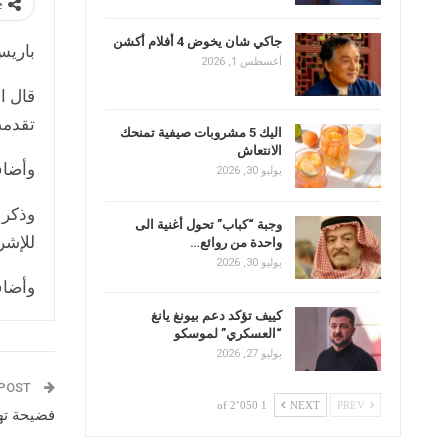
e
جاكي شان يخوض 4 أفلام أكشن
باريس (
أغسطس 1, 2026
تقدمت 
اليك 5 مشروبات صيفية تمنحك
الانتعاش
وأضاف
يوليو 30, 2026
وذكر 
وجبة “كباب” تحول أغنية الى
للإشر
واحدة من روائع…
يوليو 30, 2026
وأضاف
كييف تؤكد دعم بيونغ يانغ
“العسكري” لموسكو
يوليو 27, 2026
PREV POST
1 of 2٬050
NEXT
PREV
فضيحة تهز