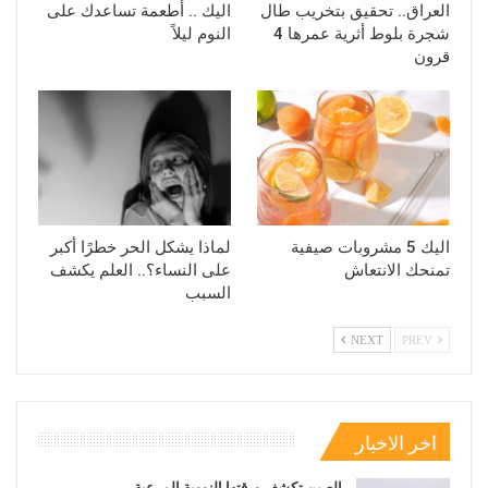
العراق.. تحقيق بتخريب طال
اليك .. أطعمة تساعدك على
شجرة بلوط أثرية عمرها 4
النوم ليلاً
قرون
اليك 5 مشروبات صيفية
لماذا يشكل الحر خطرًا أكبر
تمنحك الانتعاش
على النساء؟.. العلم يكشف
السبب
NEXT
PREV
اخر الاخبار
الصين تكشف ورقتها النووية المرعبة