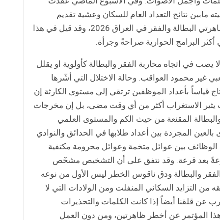
لكلمات وأجمل الأصوات. وفي الأسبوع الماضي عقدت
ه مابين نتائج التعداد العام للسكان وعشية تقديم
البرنامج الحكومي لمجلس النواب، وهو المؤتمر العلمي الأول لمعالجة ظاهرتي البطالة والفقر في العراق 2026، وقد قيل في هذا
أكثر البرامج الحوارية صراحةً وجرأة.
يصب في اتجاه محاربة الفقر والبطالة كأولوية او يقلل
ير محمود العواقب. وحالة الاختلال التي أشّرها
 قياساً بأعداد الموظفين ترتقي إلى مستوى الكارثة إن
بات يثير الاستغراب أكثر من أي وقت مضى، بل إن مخرجات
 والبطالة المقنعة من حيث الكم والمستوى العلمي
ى بالعين المجردة بين أعداد طلابها في الحدائق والنوادي
 الوظائف بين عوائل متخمة وعوائل محرومة مكتفية
عةً بعد قرعة. وقد نتفق على أن التشخيص مشخٓص
 الفقر والبطالة ودق ناقوس الخطر ليس الأول من نوعه
 من التزايد السكاني المنفلت ومن الولادات التي لا
عرب عن قلقنا أيضاً إذا كانت الكلمات والتحذيرات
 هذا المؤتمر عن أخطر ظاهرتين، ومن دون العمل