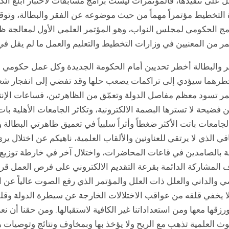
ل على تنفيذها، فالمؤتمرات ليست برامج مسابقات لاختبار أبلغ ا
 التخطيط مؤتمراً مهماً من حيث موضوعه عن الفقر والبطالة، وتوقيت
مر من المعنيين في وزارات التخطيط والتعليم والعمل ما لم يقل في 
ر والبطالة أخطر تحديين أمام الحكومة الجديدة وكل عمل حكومي لا 
رهما سيؤدي إلى تراكمات يصعب حلها وقد تفضي إلى انفجار شعبي غ
مر تسود معظم مفاصل الدولة وتعمّق من الظاهرتين، فساعات الإنتاج
ن فضيحة لا تسترها البصمة الالكترونية، وتكاثر الجامعات الأهلية 
لجامعات باتت الأكثر ضغطاً وأثراً سلبياً في تعميق ظاهرتي البطالة
في الذي لا يرتقي للعناونين والألقاب العلمية، ناهيكم عن اختلال ير
ة بالصامدين في قاعات المحاضرات، واختلال آخر في خارطة توزيع
المشاركة الدائمة بقرعة التقديم الالكتروني على فرص العمل قر
ي والداني والعلل ذات العلل والمؤتمر الذي رفع الصوت عالياً عن
لا يخفي قلقه من عواقب الاختلالات الخارجة عن سيطرة الدولة وقلقه
رزقها معها ومن استعداداتنا غير الكافية لاستقبالها. ومن حقنا أن ن
وث العلمية تذهب مع الريح ولا يؤخذ بها وبمخاوف ونتائج وتوصيات