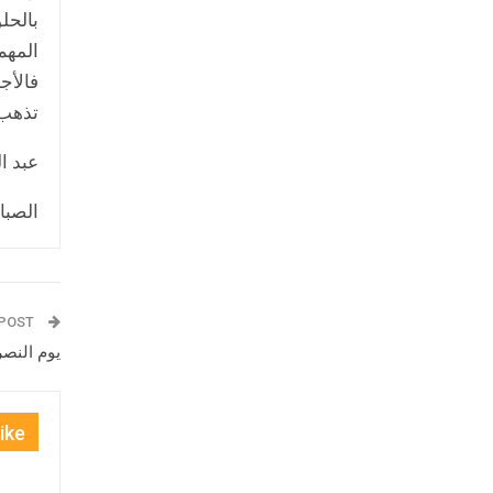
بالحل
المهم
فالأج
تذهب
عبد ا
الصبا
PREV POST
يوم النصر
ike