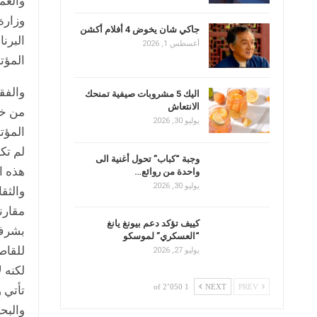
والعم
وزارة
جاكي شان يخوض 4 أفلام أكشن
أغسطس 1, 2026
المؤت
والفق
اليك 5 مشروبات صيفية تمنحك
الانتعاش
من خط
يوليو 30, 2026
المؤت
لم تك
وجبة “كباب” تحول أغنية الى
هذه ا
واحدة من روائع…
يوليو 30, 2026
والثقا
مقارن
كييف تؤكد دعم بيونغ يانغ
بشرف 
“العسكري” لموسكو
للقاص
يوليو 27, 2026
لكنه 
1 of 2٬050
NEXT
PREV
تأتي و
والبح