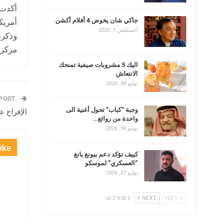
أكدت 
جاكي شان يخوض 4 أفلام أكشن
أمريك
أغسطس 1, 2026
وذكرت
مركز 
اليك 5 مشروبات صيفية تمنحك
الانتعاش
يوليو 30, 2026
PREV POST
وجبة “كباب” تحول أغنية الى
الإفراج ع
واحدة من روائع…
يوليو 30, 2026
ike
كييف تؤكد دعم بيونغ يانغ
“العسكري” لموسكو
يوليو 27, 2026
1 of 2٬050
NEXT
PREV